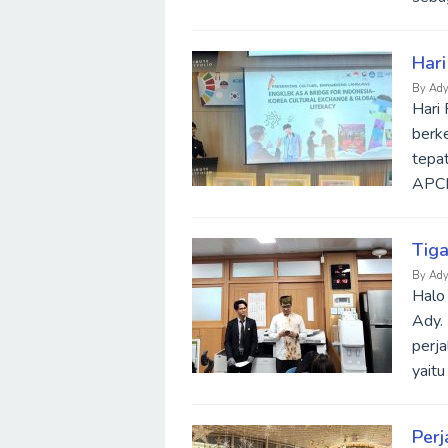
Hari
By
Ady
Hari
berke
tepa
APCE
Tiga
By
Ady
Halo
Ady. 
perj
yaitu
Perj