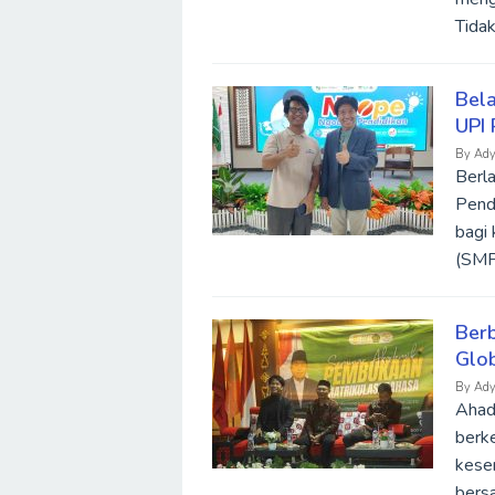
Tidak
Bela
UPI
By
Ady
Berla
Pend
bagi
(SMP
Berb
Glo
By
Ady
Ahad
berk
kesem
bers