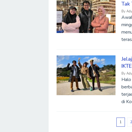
Tak
By
Ady
Awal
ming
menul
teras
Jela
IKT
By
Ady
Halo 
berb
terja
di Ko
1