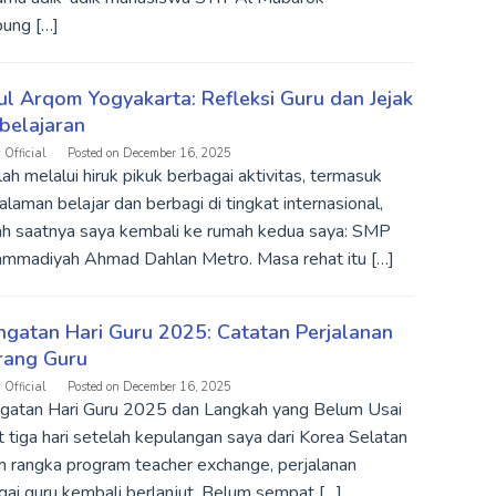
ung […]
ul Arqom Yogyakarta: Refleksi Guru dan Jejak
belajaran
 Official
Posted on
December 16, 2025
ah melalui hiruk pikuk berbagai aktivitas, termasuk
laman belajar dan berbagi di tingkat internasional,
lah saatnya saya kembali ke rumah kedua saya: SMP
mmadiyah Ahmad Dahlan Metro. Masa rehat itu […]
ngatan Hari Guru 2025: Catatan Perjalanan
rang Guru
 Official
Posted on
December 16, 2025
ngatan Hari Guru 2025 dan Langkah yang Belum Usai
 tiga hari setelah kepulangan saya dari Korea Selatan
m rangka program teacher exchange, perjalanan
ai guru kembali berlanjut. Belum sempat […]