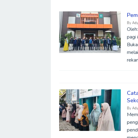
Pem
Belajar
By
Ady
Bahasa
Oleh:
Inggris
Online
pagi 
Bukan
mela
rekan
Cata
Seko
By
Ady
Memba
peng
pendi
meng