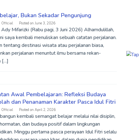
belajar, Bukan Sekadar Pengunjung
 Official
Posted on
June 3, 2026
 Ady Mifarizki (Rabu pagi, 3 Juni 2026) Alhamdulillah,
ini saya kembali menuliskan sebuah catatan perjalanan.
 tentang destinasi wisata atau perjalanan biasa,
inkan perjalanan menuntut ilmu bersama rekan-
 […]
tan Awal Pembelajaran: Refleksi Budaya
lah dan Penanaman Karakter Pasca Idul Fitri
 Official
Posted on
April 2, 2026
ngun kembali semangat belajar melalui nilai disiplin,
hormatan, dan budaya positif dalam lingkungan
dikan. Minggu pertama pasca perayaan Idul Fitri selalu
hadirkan suasana yang khas dalam dunia pendidikan.