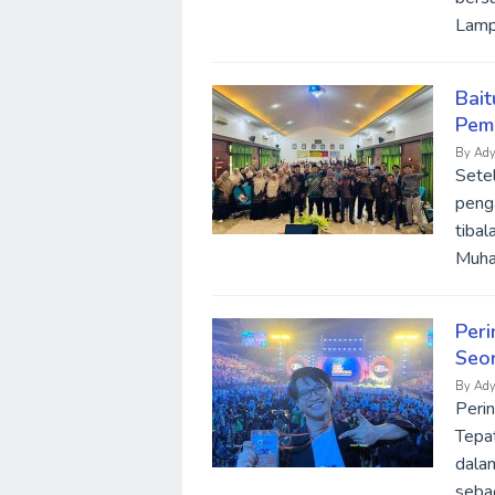
Lamp
Bait
Pem
By
Ady
Setel
penga
tiba
Muha
Peri
Seo
By
Ady
Peri
Tepat
dala
sebag